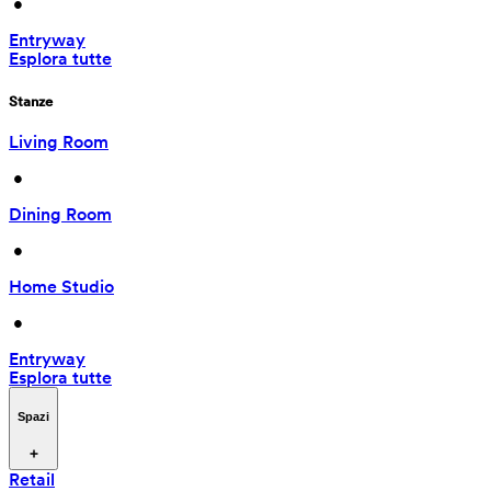
 • 
Entryway
Esplora tutte
Stanze
Living Room
 • 
Dining Room
 • 
Home Studio
 • 
Entryway
Esplora tutte
Spazi
Retail