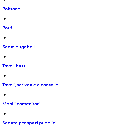
Poltrone
 • 
Pouf
 • 
Sedie e sgabelli
 • 
Tavoli bassi
 • 
Tavoli, scrivanie e consolle
 • 
Mobili contenitori
 • 
Sedute per spazi pubblici