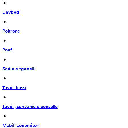
 • 
Daybed
 • 
Poltrone
 • 
Pouf
 • 
Sedie e sgabelli
 • 
Tavoli bassi
 • 
Tavoli, scrivanie e consolle
 • 
Mobili contenitori