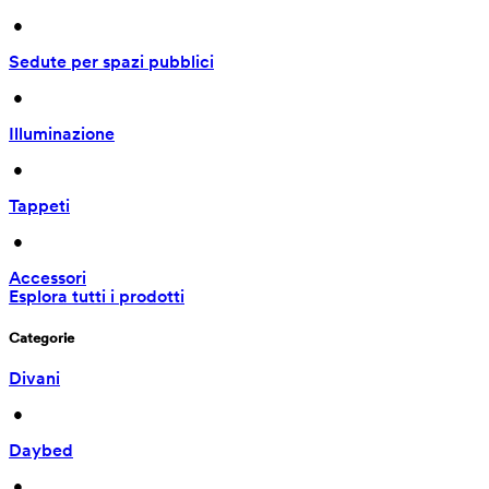
 • 
Sedute per spazi pubblici
 • 
Illuminazione
 • 
Tappeti
 • 
Accessori
Esplora tutti i prodotti
Categorie
Divani
 • 
Daybed
 • 