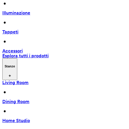
 • 
Illuminazione
 • 
Tappeti
 • 
Accessori
Esplora tutti i prodotti
Stanze
Living Room
 • 
Dining Room
 • 
Home Studio