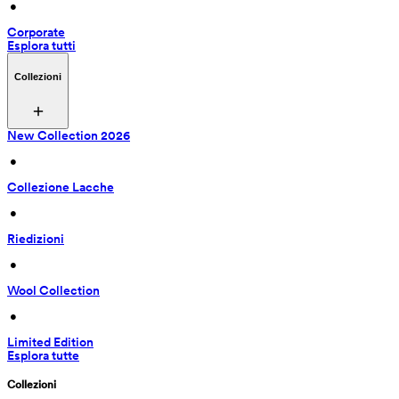
 • 
Corporate
Esplora tutti
Collezioni
New Collection 2026
 • 
Collezione Lacche
 • 
Riedizioni
 • 
Wool Collection
 • 
Limited Edition
Esplora tutte
Collezioni