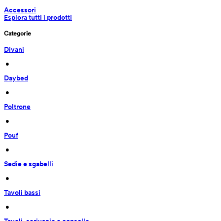
Accessori
Esplora tutti i prodotti
Categorie
Divani
 • 
Daybed
 • 
Poltrone
 • 
Pouf
 • 
Sedie e sgabelli
 • 
Tavoli bassi
 • 