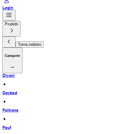
Login
Prodotti
Torna indietro
Categorie
Divani
 • 
Daybed
 • 
Poltrone
 • 
Pouf