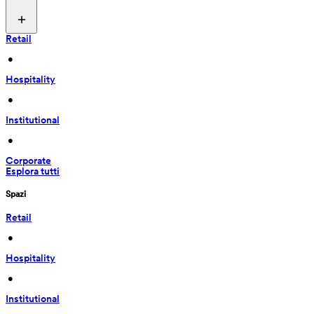
Retail
 • 
Hospitality
 • 
Institutional
 • 
Corporate
Esplora tutti
Spazi
Retail
 • 
Hospitality
 • 
Institutional