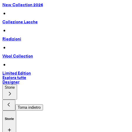
New Collection 2026
 • 
Collezione Lacche
 • 
Riedizioni
 • 
Wool Collection
 • 
Limited Edition
Esplora tutte
Designer
Storie
Torna indietro
Storie