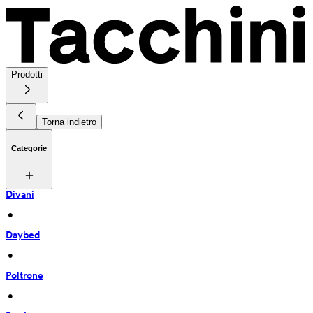
Prodotti
Torna indietro
Categorie
Divani
 • 
Daybed
 • 
Poltrone
 • 