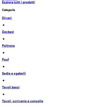
Esplora tutti i prodotti
Categorie
Divani
 • 
Daybed
 • 
Poltrone
 • 
Pouf
 • 
Sedie e sgabelli
 • 
Tavoli bassi
 • 
Tavoli, scrivanie e consolle