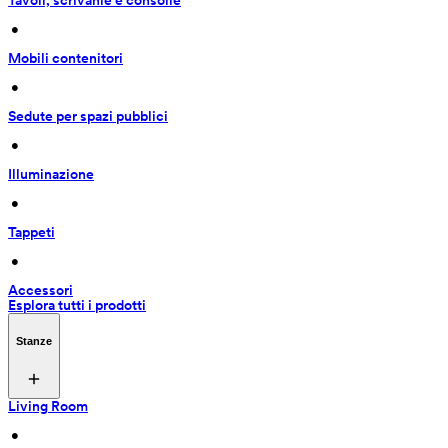
Tavoli, scrivanie e consolle
 • 
Mobili contenitori
 • 
Sedute per spazi pubblici
 • 
Illuminazione
 • 
Tappeti
 • 
Accessori
Esplora tutti i prodotti
Stanze
Living Room
 • 