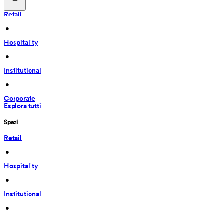
Retail
 • 
Hospitality
 • 
Institutional
 • 
Corporate
Esplora tutti
Spazi
Retail
 • 
Hospitality
 • 
Institutional
 • 