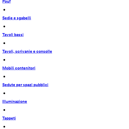
Pouf
 • 
Sedie e sgabelli
 • 
Tavoli bassi
 • 
Tavoli, scrivanie e consolle
 • 
Mobili contenitori
 • 
Sedute per spazi pubblici
 • 
Illuminazione
 • 
Tappeti
 • 