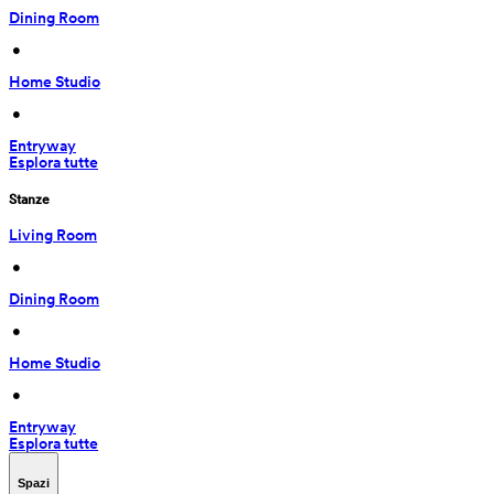
Dining Room
 • 
Home Studio
 • 
Entryway
Esplora tutte
Stanze
Living Room
 • 
Dining Room
 • 
Home Studio
 • 
Entryway
Esplora tutte
Spazi