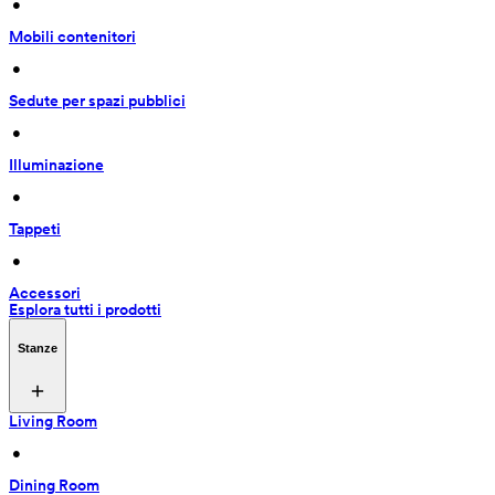
 • 
Mobili contenitori
 • 
Sedute per spazi pubblici
 • 
Illuminazione
 • 
Tappeti
 • 
Accessori
Esplora tutti i prodotti
Stanze
Living Room
 • 
Dining Room