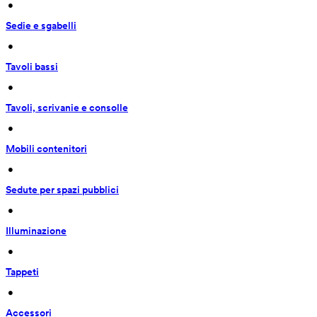
 • 
Sedie e sgabelli
 • 
Tavoli bassi
 • 
Tavoli, scrivanie e consolle
 • 
Mobili contenitori
 • 
Sedute per spazi pubblici
 • 
Illuminazione
 • 
Tappeti
 • 
Accessori