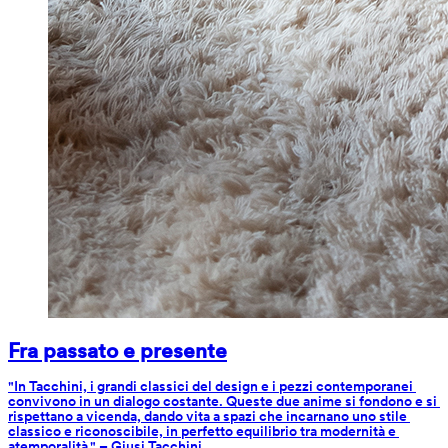
Fra passato e presente
"In Tacchini, i grandi classici del design e i pezzi contemporanei 
convivono in un dialogo costante. Queste due anime si fondono e si 
rispettano a vicenda, dando vita a spazi che incarnano uno stile 
classico e riconoscibile, in perfetto equilibrio tra modernità e 
atemporalità." – Giusi Tacchini