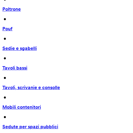
Poltrone
 • 
Pouf
 • 
Sedie e sgabelli
 • 
Tavoli bassi
 • 
Tavoli, scrivanie e consolle
 • 
Mobili contenitori
 • 
Sedute per spazi pubblici