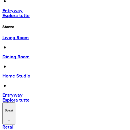
 • 
Entryway
Esplora tutte
Stanze
Living Room
 • 
Dining Room
 • 
Home Studio
 • 
Entryway
Esplora tutte
Spazi
Retail