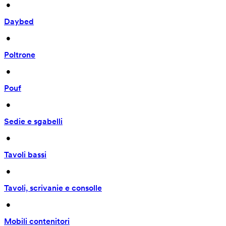
 • 
Daybed
 • 
Poltrone
 • 
Pouf
 • 
Sedie e sgabelli
 • 
Tavoli bassi
 • 
Tavoli, scrivanie e consolle
 • 
Mobili contenitori