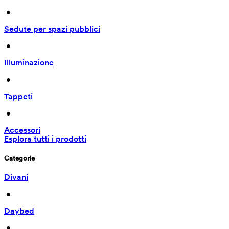
 • 
Sedute per spazi pubblici
 • 
Illuminazione
 • 
Tappeti
 • 
Accessori
Esplora tutti i prodotti
Categorie
Divani
 • 
Daybed
 • 