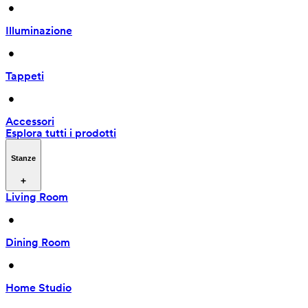
 • 
Illuminazione
 • 
Tappeti
 • 
Accessori
Esplora tutti i prodotti
Stanze
Living Room
 • 
Dining Room
 • 
Home Studio