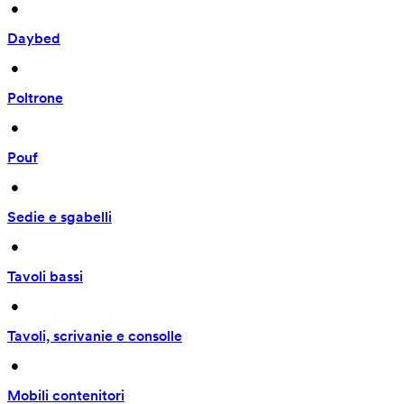
 • 
Daybed
 • 
Poltrone
 • 
Pouf
 • 
Sedie e sgabelli
 • 
Tavoli bassi
 • 
Tavoli, scrivanie e consolle
 • 
Mobili contenitori