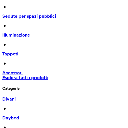
 • 
Sedute per spazi pubblici
 • 
Illuminazione
 • 
Tappeti
 • 
Accessori
Esplora tutti i prodotti
Categorie
Divani
 • 
Daybed
 • 