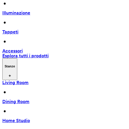
 • 
Illuminazione
 • 
Tappeti
 • 
Accessori
Esplora tutti i prodotti
Stanze
Living Room
 • 
Dining Room
 • 
Home Studio