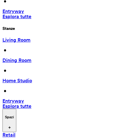
 • 
Entryway
Esplora tutte
Stanze
Living Room
 • 
Dining Room
 • 
Home Studio
 • 
Entryway
Esplora tutte
Spazi
Retail