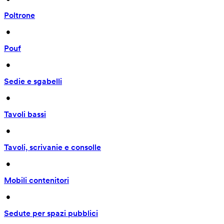
Poltrone
 • 
Pouf
 • 
Sedie e sgabelli
 • 
Tavoli bassi
 • 
Tavoli, scrivanie e consolle
 • 
Mobili contenitori
 • 
Sedute per spazi pubblici