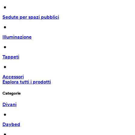
 • 
Sedute per spazi pubblici
 • 
Illuminazione
 • 
Tappeti
 • 
Accessori
Esplora tutti i prodotti
Categorie
Divani
 • 
Daybed
 • 