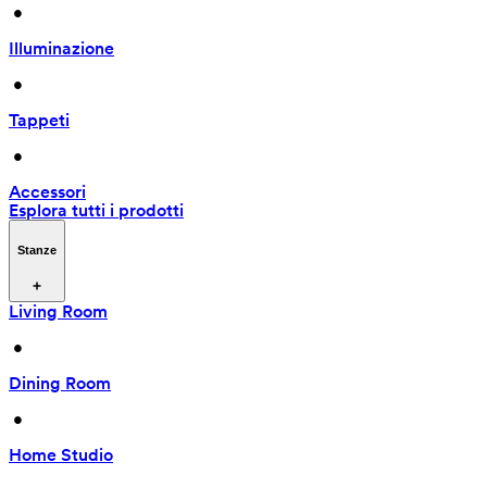
 • 
Illuminazione
 • 
Tappeti
 • 
Accessori
Esplora tutti i prodotti
Stanze
Living Room
 • 
Dining Room
 • 
Home Studio