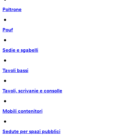
Poltrone
 • 
Pouf
 • 
Sedie e sgabelli
 • 
Tavoli bassi
 • 
Tavoli, scrivanie e consolle
 • 
Mobili contenitori
 • 
Sedute per spazi pubblici