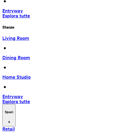
 • 
Entryway
Esplora tutte
Stanze
Living Room
 • 
Dining Room
 • 
Home Studio
 • 
Entryway
Esplora tutte
Spazi
Retail