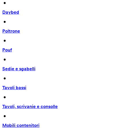
 • 
Daybed
 • 
Poltrone
 • 
Pouf
 • 
Sedie e sgabelli
 • 
Tavoli bassi
 • 
Tavoli, scrivanie e consolle
 • 
Mobili contenitori