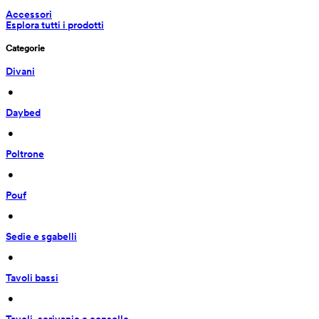
Accessori
Esplora tutti i prodotti
Categorie
Divani
 • 
Daybed
 • 
Poltrone
 • 
Pouf
 • 
Sedie e sgabelli
 • 
Tavoli bassi
 • 