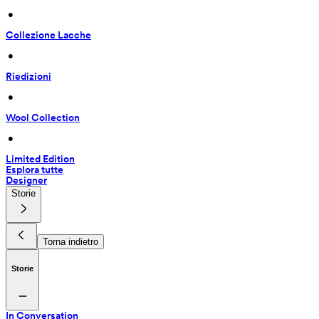
 • 
Collezione Lacche
 • 
Riedizioni
 • 
Wool Collection
 • 
Limited Edition
Esplora tutte
Designer
Storie
Torna indietro
Storie
In Conversation