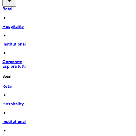
Retail
 • 
Hospitality
 • 
Institutional
 • 
Corporate
Esplora tutti
Spazi
Retail
 • 
Hospitality
 • 
Institutional
 • 