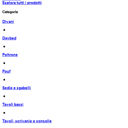
Esplora tutti i prodotti
Categorie
Divani
 • 
Daybed
 • 
Poltrone
 • 
Pouf
 • 
Sedie e sgabelli
 • 
Tavoli bassi
 • 
Tavoli, scrivanie e consolle