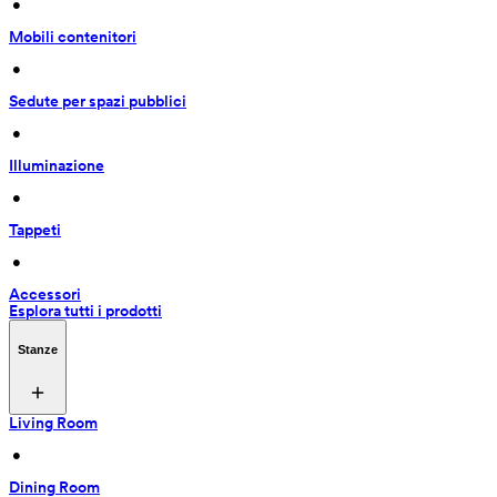
 • 
Mobili contenitori
 • 
Sedute per spazi pubblici
 • 
Illuminazione
 • 
Tappeti
 • 
Accessori
Esplora tutti i prodotti
Stanze
Living Room
 • 
Dining Room