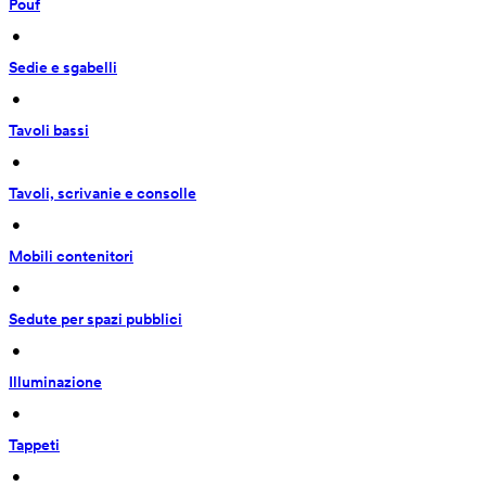
Pouf
 • 
Sedie e sgabelli
 • 
Tavoli bassi
 • 
Tavoli, scrivanie e consolle
 • 
Mobili contenitori
 • 
Sedute per spazi pubblici
 • 
Illuminazione
 • 
Tappeti
 • 