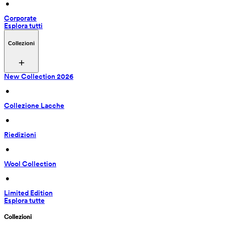
 • 
Corporate
Esplora tutti
Collezioni
New Collection 2026
 • 
Collezione Lacche
 • 
Riedizioni
 • 
Wool Collection
 • 
Limited Edition
Esplora tutte
Collezioni