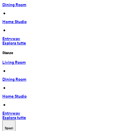
Dining Room
 • 
Home Studio
 • 
Entryway
Esplora tutte
Stanze
Living Room
 • 
Dining Room
 • 
Home Studio
 • 
Entryway
Esplora tutte
Spazi