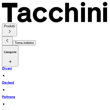
Prodotti
Torna indietro
Categorie
Divani
 • 
Daybed
 • 
Poltrone
 • 