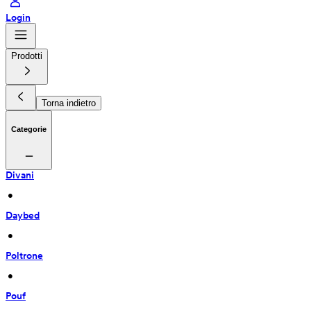
Login
Prodotti
Torna indietro
Categorie
Divani
 • 
Daybed
 • 
Poltrone
 • 
Pouf