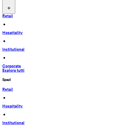
Retail
 • 
Hospitality
 • 
Institutional
 • 
Corporate
Esplora tutti
Spazi
Retail
 • 
Hospitality
 • 
Institutional