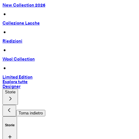
New Collection 2026
 • 
Collezione Lacche
 • 
Riedizioni
 • 
Wool Collection
 • 
Limited Edition
Esplora tutte
Designer
Storie
Torna indietro
Storie