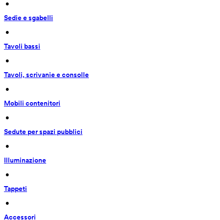
 • 
Sedie e sgabelli
 • 
Tavoli bassi
 • 
Tavoli, scrivanie e consolle
 • 
Mobili contenitori
 • 
Sedute per spazi pubblici
 • 
Illuminazione
 • 
Tappeti
 • 
Accessori