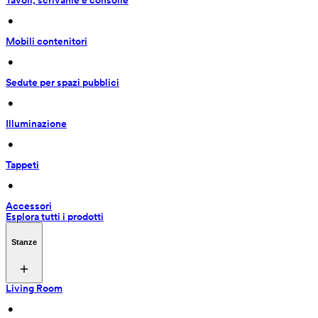
Tavoli, scrivanie e consolle
 • 
Mobili contenitori
 • 
Sedute per spazi pubblici
 • 
Illuminazione
 • 
Tappeti
 • 
Accessori
Esplora tutti i prodotti
Stanze
Living Room
 • 