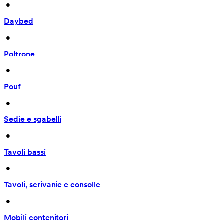
 • 
Daybed
 • 
Poltrone
 • 
Pouf
 • 
Sedie e sgabelli
 • 
Tavoli bassi
 • 
Tavoli, scrivanie e consolle
 • 
Mobili contenitori