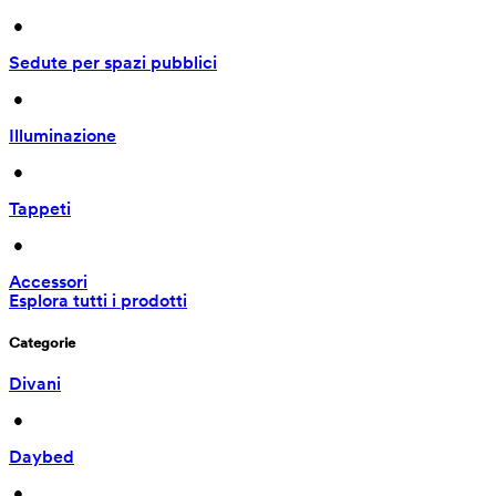
 • 
Sedute per spazi pubblici
 • 
Illuminazione
 • 
Tappeti
 • 
Accessori
Esplora tutti i prodotti
Categorie
Divani
 • 
Daybed
 • 