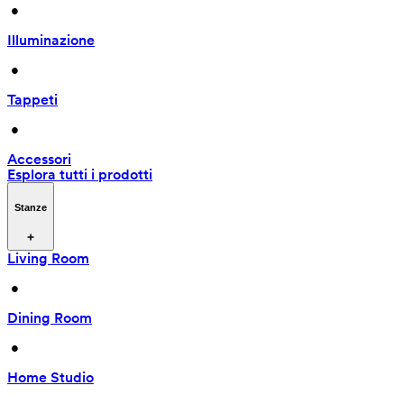
 • 
Illuminazione
 • 
Tappeti
 • 
Accessori
Esplora tutti i prodotti
Stanze
Living Room
 • 
Dining Room
 • 
Home Studio