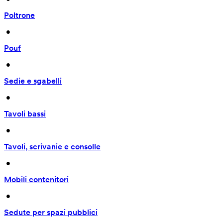
Poltrone
 • 
Pouf
 • 
Sedie e sgabelli
 • 
Tavoli bassi
 • 
Tavoli, scrivanie e consolle
 • 
Mobili contenitori
 • 
Sedute per spazi pubblici