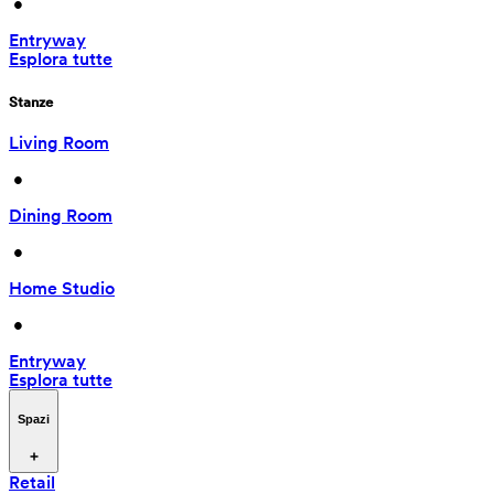
 • 
Entryway
Esplora tutte
Stanze
Living Room
 • 
Dining Room
 • 
Home Studio
 • 
Entryway
Esplora tutte
Spazi
Retail