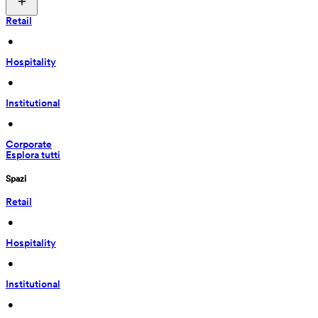
Retail
 • 
Hospitality
 • 
Institutional
 • 
Corporate
Esplora tutti
Spazi
Retail
 • 
Hospitality
 • 
Institutional
 • 