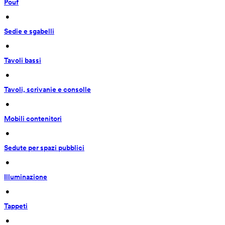
Pouf
 • 
Sedie e sgabelli
 • 
Tavoli bassi
 • 
Tavoli, scrivanie e consolle
 • 
Mobili contenitori
 • 
Sedute per spazi pubblici
 • 
Illuminazione
 • 
Tappeti
 • 