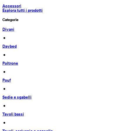
Accessori
Esplora tutti i prodotti
Categorie
Divani
 • 
Daybed
 • 
Poltrone
 • 
Pouf
 • 
Sedie e sgabelli
 • 
Tavoli bassi
 • 