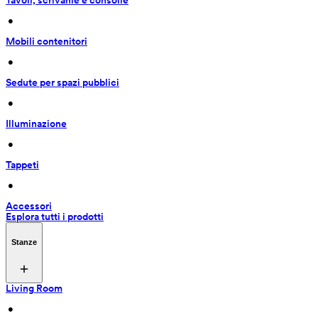
Tavoli, scrivanie e consolle
 • 
Mobili contenitori
 • 
Sedute per spazi pubblici
 • 
Illuminazione
 • 
Tappeti
 • 
Accessori
Esplora tutti i prodotti
Stanze
Living Room
 • 