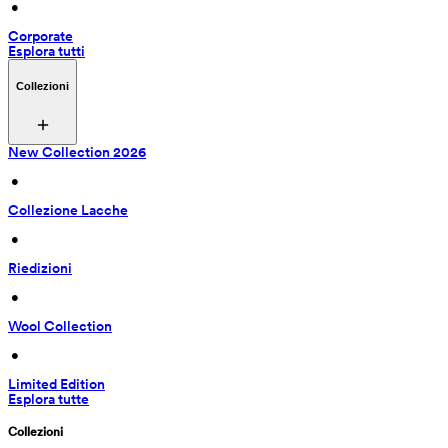
 • 
Corporate
Esplora tutti
Collezioni
New Collection 2026
 • 
Collezione Lacche
 • 
Riedizioni
 • 
Wool Collection
 • 
Limited Edition
Esplora tutte
Collezioni