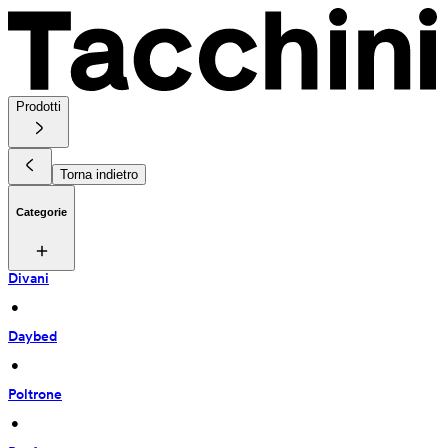
Prodotti
Torna indietro
Categorie
Divani
 • 
Daybed
 • 
Poltrone
 • 