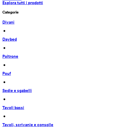
Esplora tutti i prodotti
Categorie
Divani
 • 
Daybed
 • 
Poltrone
 • 
Pouf
 • 
Sedie e sgabelli
 • 
Tavoli bassi
 • 
Tavoli, scrivanie e consolle