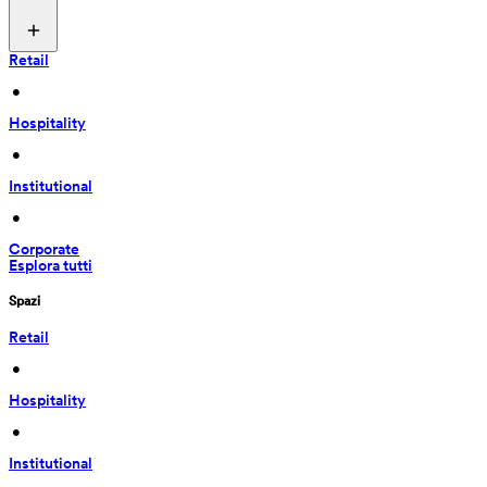
Retail
 • 
Hospitality
 • 
Institutional
 • 
Corporate
Esplora tutti
Spazi
Retail
 • 
Hospitality
 • 
Institutional