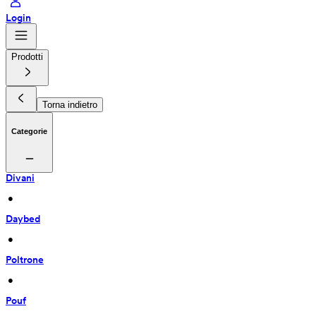
Login
Prodotti
Torna indietro
Categorie
Divani
 • 
Daybed
 • 
Poltrone
 • 
Pouf