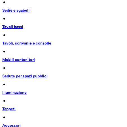
 • 
Sedie e sgabelli
 • 
Tavoli bassi
 • 
Tavoli, scrivanie e consolle
 • 
Mobili contenitori
 • 
Sedute per spazi pubblici
 • 
Illuminazione
 • 
Tappeti
 • 
Accessori