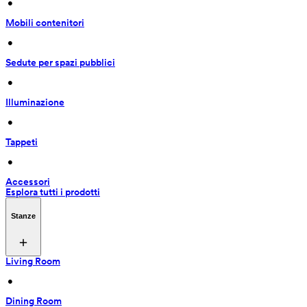
 • 
Mobili contenitori
 • 
Sedute per spazi pubblici
 • 
Illuminazione
 • 
Tappeti
 • 
Accessori
Esplora tutti i prodotti
Stanze
Living Room
 • 
Dining Room