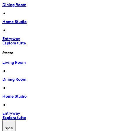
Dining Room
 • 
Home Studio
 • 
Entryway
Esplora tutte
Stanze
Living Room
 • 
Dining Room
 • 
Home Studio
 • 
Entryway
Esplora tutte
Spazi