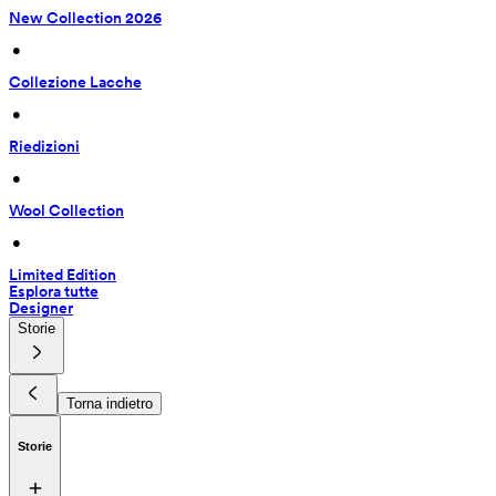
New Collection 2026
 • 
Collezione Lacche
 • 
Riedizioni
 • 
Wool Collection
 • 
Limited Edition
Esplora tutte
Designer
Storie
Torna indietro
Storie