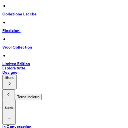
 • 
Collezione Lacche
 • 
Riedizioni
 • 
Wool Collection
 • 
Limited Edition
Esplora tutte
Designer
Storie
Torna indietro
Storie
In Conversation