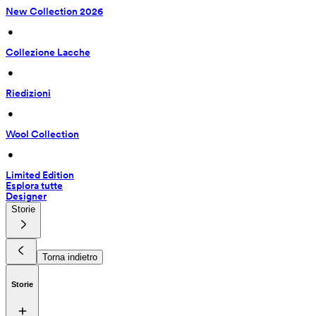
New Collection 2026
 • 
Collezione Lacche
 • 
Riedizioni
 • 
Wool Collection
 • 
Limited Edition
Esplora tutte
Designer
Storie
Torna indietro
Storie