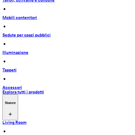
Tavoli, scrivanie e consolle
 • 
Mobili contenitori
 • 
Sedute per spazi pubblici
 • 
Illuminazione
 • 
Tappeti
 • 
Accessori
Esplora tutti i prodotti
Stanze
Living Room
 • 