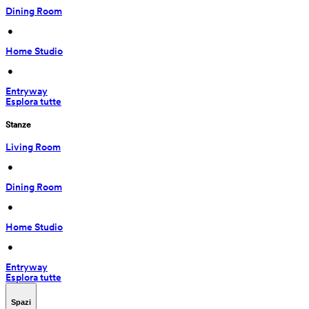
Dining Room
 • 
Home Studio
 • 
Entryway
Esplora tutte
Stanze
Living Room
 • 
Dining Room
 • 
Home Studio
 • 
Entryway
Esplora tutte
Spazi