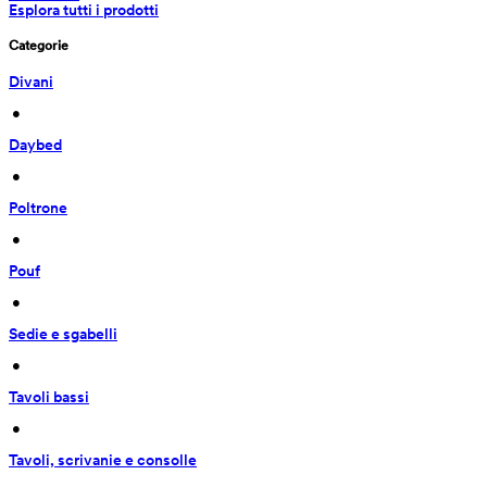
Esplora tutti i prodotti
Categorie
Divani
 • 
Daybed
 • 
Poltrone
 • 
Pouf
 • 
Sedie e sgabelli
 • 
Tavoli bassi
 • 
Tavoli, scrivanie e consolle