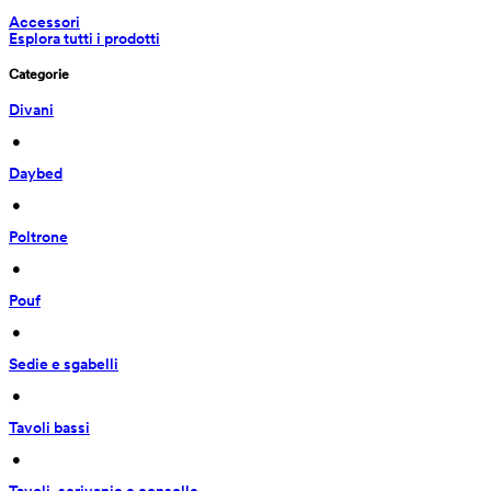
Accessori
Esplora tutti i prodotti
Categorie
Divani
 • 
Daybed
 • 
Poltrone
 • 
Pouf
 • 
Sedie e sgabelli
 • 
Tavoli bassi
 • 