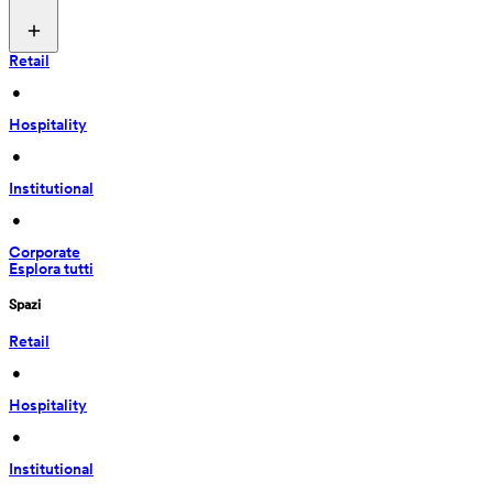
Retail
 • 
Hospitality
 • 
Institutional
 • 
Corporate
Esplora tutti
Spazi
Retail
 • 
Hospitality
 • 
Institutional