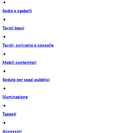
 • 
Sedie e sgabelli
 • 
Tavoli bassi
 • 
Tavoli, scrivanie e consolle
 • 
Mobili contenitori
 • 
Sedute per spazi pubblici
 • 
Illuminazione
 • 
Tappeti
 • 
Accessori