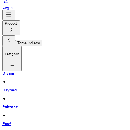
Login
Prodotti
Torna indietro
Categorie
Divani
 • 
Daybed
 • 
Poltrone
 • 
Pouf