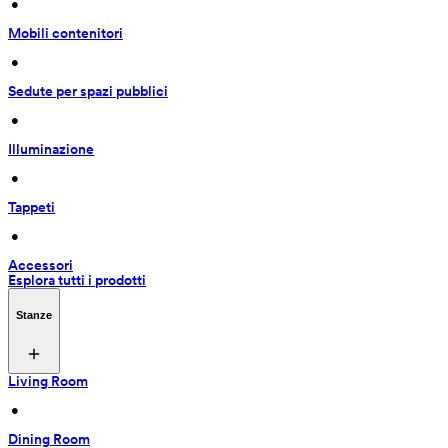
 • 
Mobili contenitori
 • 
Sedute per spazi pubblici
 • 
Illuminazione
 • 
Tappeti
 • 
Accessori
Esplora tutti i prodotti
Stanze
Living Room
 • 
Dining Room