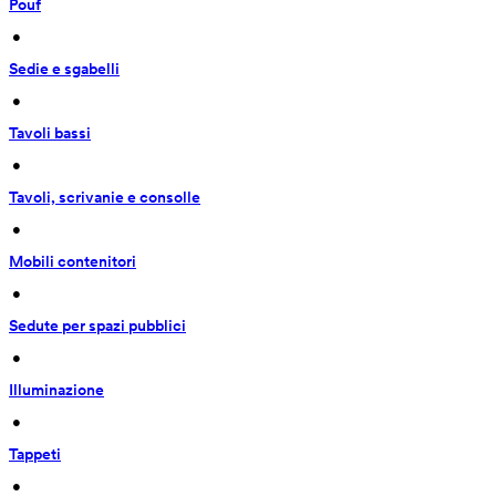
Pouf
 • 
Sedie e sgabelli
 • 
Tavoli bassi
 • 
Tavoli, scrivanie e consolle
 • 
Mobili contenitori
 • 
Sedute per spazi pubblici
 • 
Illuminazione
 • 
Tappeti
 • 