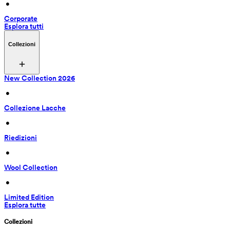
 • 
Corporate
Esplora tutti
Collezioni
New Collection 2026
 • 
Collezione Lacche
 • 
Riedizioni
 • 
Wool Collection
 • 
Limited Edition
Esplora tutte
Collezioni