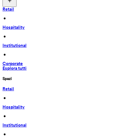
Retail
 • 
Hospitality
 • 
Institutional
 • 
Corporate
Esplora tutti
Spazi
Retail
 • 
Hospitality
 • 
Institutional
 • 