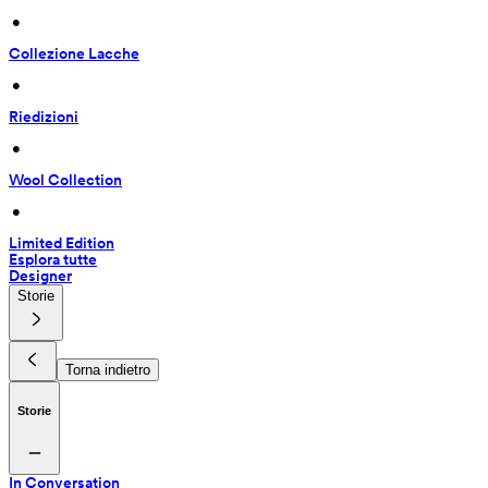
 • 
Collezione Lacche
 • 
Riedizioni
 • 
Wool Collection
 • 
Limited Edition
Esplora tutte
Designer
Storie
Torna indietro
Storie
In Conversation