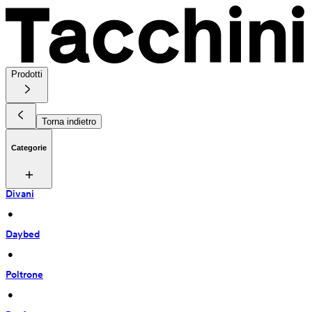
Prodotti
Torna indietro
Categorie
Divani
 • 
Daybed
 • 
Poltrone
 • 