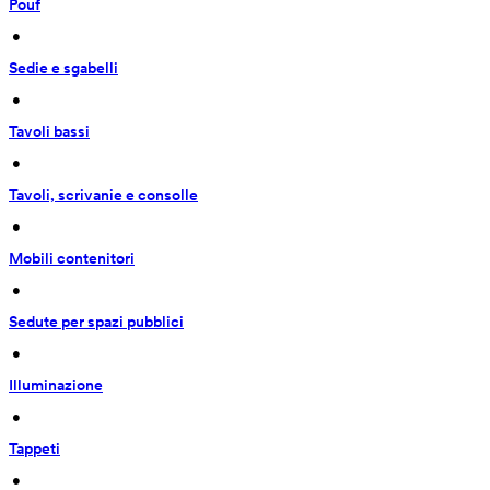
Pouf
 • 
Sedie e sgabelli
 • 
Tavoli bassi
 • 
Tavoli, scrivanie e consolle
 • 
Mobili contenitori
 • 
Sedute per spazi pubblici
 • 
Illuminazione
 • 
Tappeti
 • 