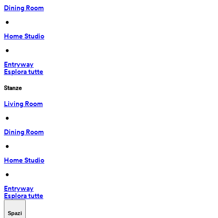
Dining Room
 • 
Home Studio
 • 
Entryway
Esplora tutte
Stanze
Living Room
 • 
Dining Room
 • 
Home Studio
 • 
Entryway
Esplora tutte
Spazi