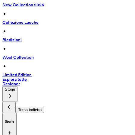
New Collection 2026
 • 
Collezione Lacche
 • 
Riedizioni
 • 
Wool Collection
 • 
Limited Edition
Esplora tutte
Designer
Storie
Torna indietro
Storie