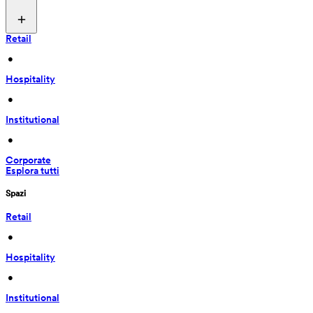
Retail
 • 
Hospitality
 • 
Institutional
 • 
Corporate
Esplora tutti
Spazi
Retail
 • 
Hospitality
 • 
Institutional