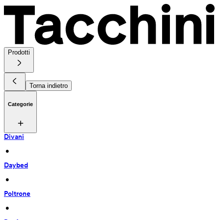
Prodotti
Torna indietro
Categorie
Divani
 • 
Daybed
 • 
Poltrone
 • 