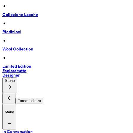
 • 
Collezione Lacche
 • 
Riedizioni
 • 
Wool Collection
 • 
Limited Edition
Esplora tutte
Designer
Storie
Torna indietro
Storie
In Conversation