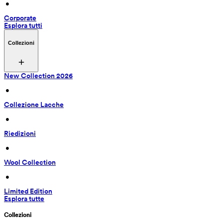
 • 
Corporate
Esplora tutti
Collezioni
New Collection 2026
 • 
Collezione Lacche
 • 
Riedizioni
 • 
Wool Collection
 • 
Limited Edition
Esplora tutte
Collezioni