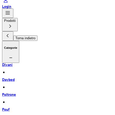
Login
Prodotti
Torna indietro
Categorie
Divani
 • 
Daybed
 • 
Poltrone
 • 
Pouf