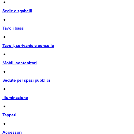
 • 
Sedie e sgabelli
 • 
Tavoli bassi
 • 
Tavoli, scrivanie e consolle
 • 
Mobili contenitori
 • 
Sedute per spazi pubblici
 • 
Illuminazione
 • 
Tappeti
 • 
Accessori