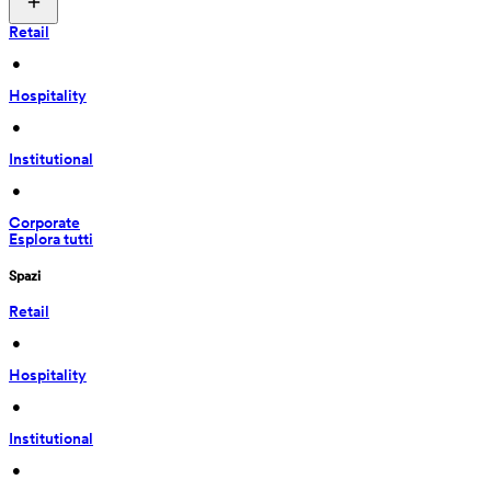
Retail
 • 
Hospitality
 • 
Institutional
 • 
Corporate
Esplora tutti
Spazi
Retail
 • 
Hospitality
 • 
Institutional
 • 