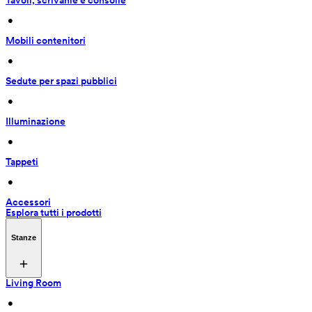
Tavoli, scrivanie e consolle
 • 
Mobili contenitori
 • 
Sedute per spazi pubblici
 • 
Illuminazione
 • 
Tappeti
 • 
Accessori
Esplora tutti i prodotti
Stanze
Living Room
 • 