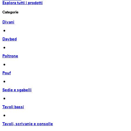
Esplora tutti i prodotti
Categorie
Divani
 • 
Daybed
 • 
Poltrone
 • 
Pouf
 • 
Sedie e sgabelli
 • 
Tavoli bassi
 • 
Tavoli, scrivanie e consolle