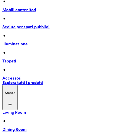
 • 
Mobili contenitori
 • 
Sedute per spazi pubblici
 • 
Illuminazione
 • 
Tappeti
 • 
Accessori
Esplora tutti i prodotti
Stanze
Living Room
 • 
Dining Room