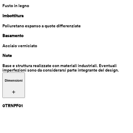
Fusto in legno
Imbottitura
Poliuretano espanso a quote differenziate
Basamento
Acciaio verniciato
Note
Base e struttura realizzate con materiali industriali. Eventuali 
imperfezioni sono da considerarsi parte integrante del design.
Dimensioni
0TRNPF01