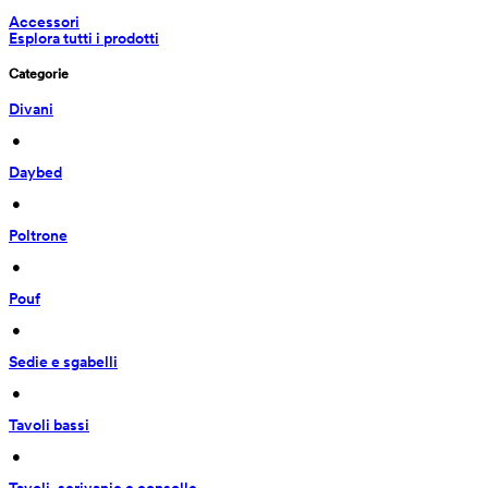
Accessori
Esplora tutti i prodotti
Categorie
Divani
 • 
Daybed
 • 
Poltrone
 • 
Pouf
 • 
Sedie e sgabelli
 • 
Tavoli bassi
 • 