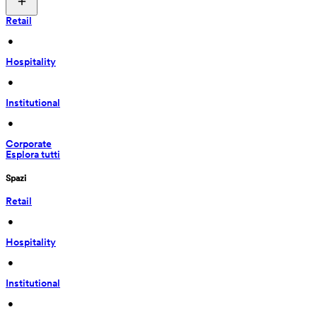
Retail
 • 
Hospitality
 • 
Institutional
 • 
Corporate
Esplora tutti
Spazi
Retail
 • 
Hospitality
 • 
Institutional
 • 