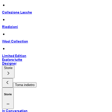
 • 
Collezione Lacche
 • 
Riedizioni
 • 
Wool Collection
 • 
Limited Edition
Esplora tutte
Designer
Storie
Torna indietro
Storie
In Conversation