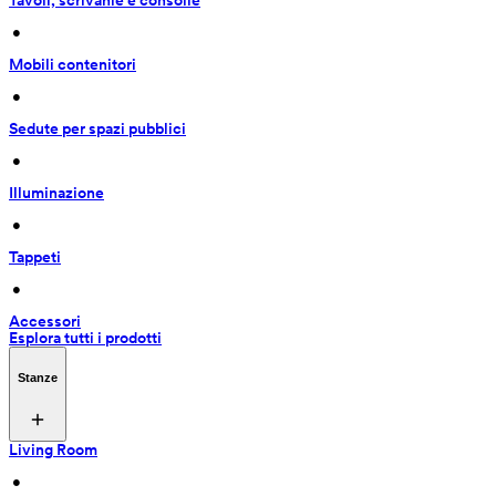
Tavoli, scrivanie e consolle
 • 
Mobili contenitori
 • 
Sedute per spazi pubblici
 • 
Illuminazione
 • 
Tappeti
 • 
Accessori
Esplora tutti i prodotti
Stanze
Living Room
 • 