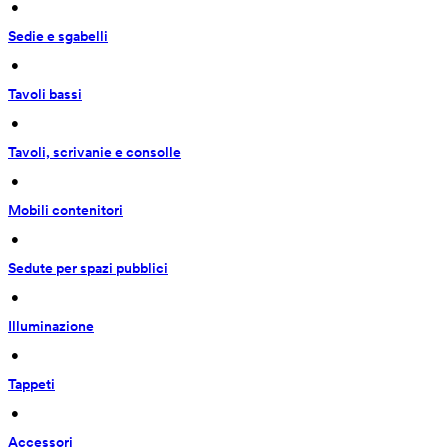
 • 
Sedie e sgabelli
 • 
Tavoli bassi
 • 
Tavoli, scrivanie e consolle
 • 
Mobili contenitori
 • 
Sedute per spazi pubblici
 • 
Illuminazione
 • 
Tappeti
 • 
Accessori