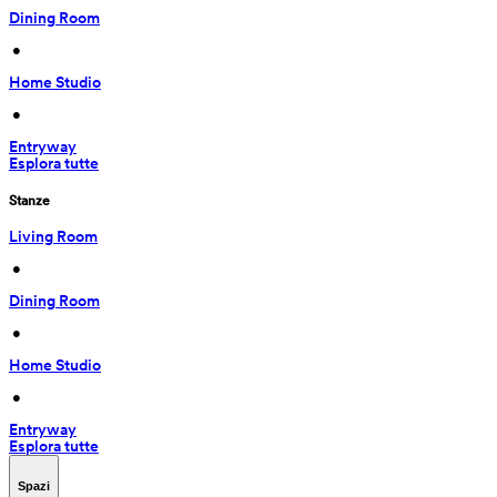
Dining Room
 • 
Home Studio
 • 
Entryway
Esplora tutte
Stanze
Living Room
 • 
Dining Room
 • 
Home Studio
 • 
Entryway
Esplora tutte
Spazi