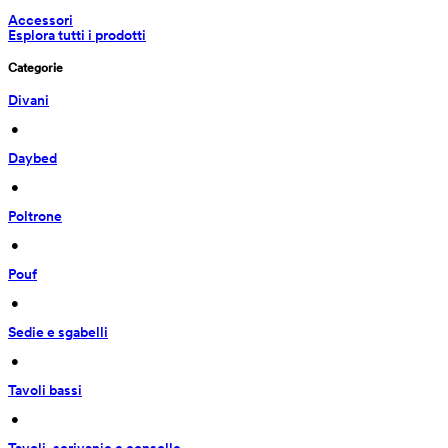
Accessori
Esplora tutti i prodotti
Categorie
Divani
 • 
Daybed
 • 
Poltrone
 • 
Pouf
 • 
Sedie e sgabelli
 • 
Tavoli bassi
 • 