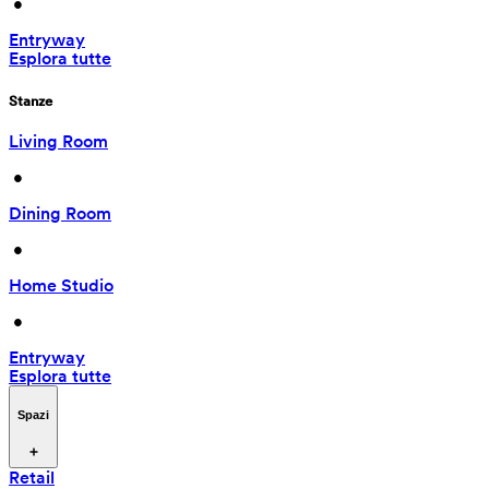
 • 
Entryway
Esplora tutte
Stanze
Living Room
 • 
Dining Room
 • 
Home Studio
 • 
Entryway
Esplora tutte
Spazi
Retail