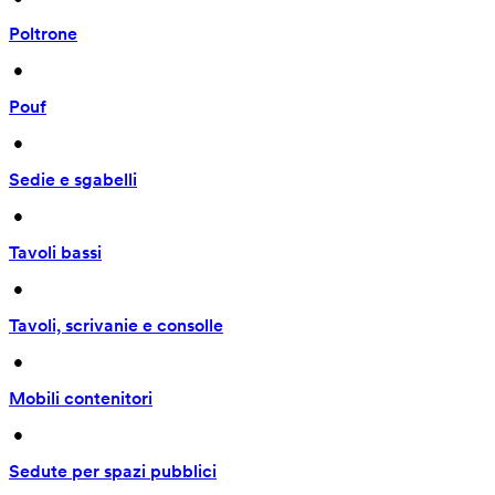
Poltrone
 • 
Pouf
 • 
Sedie e sgabelli
 • 
Tavoli bassi
 • 
Tavoli, scrivanie e consolle
 • 
Mobili contenitori
 • 
Sedute per spazi pubblici