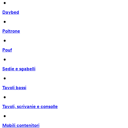
 • 
Daybed
 • 
Poltrone
 • 
Pouf
 • 
Sedie e sgabelli
 • 
Tavoli bassi
 • 
Tavoli, scrivanie e consolle
 • 
Mobili contenitori