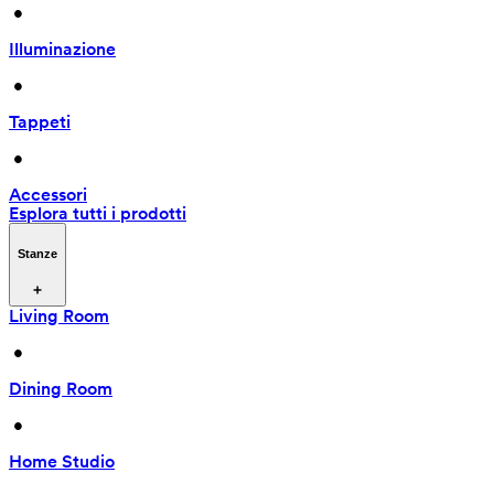
 • 
Illuminazione
 • 
Tappeti
 • 
Accessori
Esplora tutti i prodotti
Stanze
Living Room
 • 
Dining Room
 • 
Home Studio