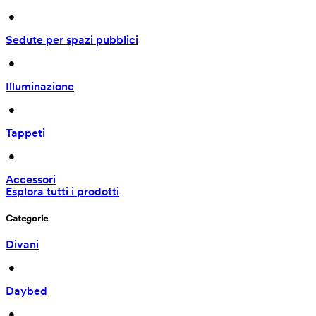
 • 
Sedute per spazi pubblici
 • 
Illuminazione
 • 
Tappeti
 • 
Accessori
Esplora tutti i prodotti
Categorie
Divani
 • 
Daybed
 • 