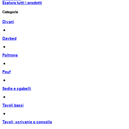
Esplora tutti i prodotti
Categorie
Divani
 • 
Daybed
 • 
Poltrone
 • 
Pouf
 • 
Sedie e sgabelli
 • 
Tavoli bassi
 • 
Tavoli, scrivanie e consolle