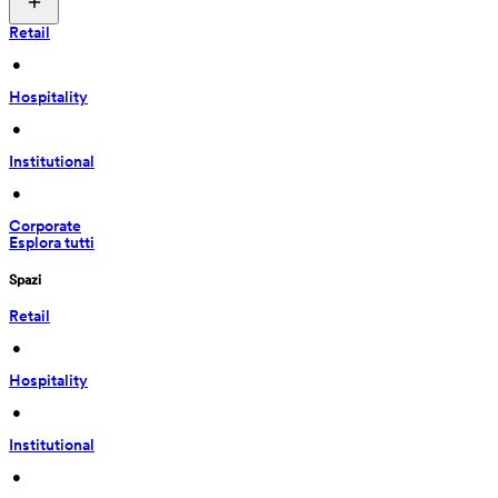
Retail
 • 
Hospitality
 • 
Institutional
 • 
Corporate
Esplora tutti
Spazi
Retail
 • 
Hospitality
 • 
Institutional
 • 