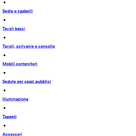
 • 
Sedie e sgabelli
 • 
Tavoli bassi
 • 
Tavoli, scrivanie e consolle
 • 
Mobili contenitori
 • 
Sedute per spazi pubblici
 • 
Illuminazione
 • 
Tappeti
 • 
Accessori