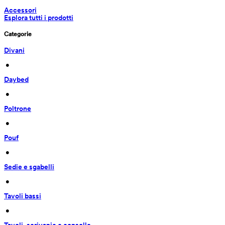
Accessori
Esplora tutti i prodotti
Categorie
Divani
 • 
Daybed
 • 
Poltrone
 • 
Pouf
 • 
Sedie e sgabelli
 • 
Tavoli bassi
 • 