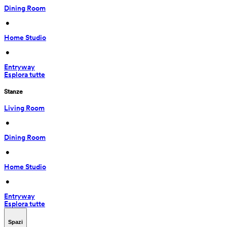
Dining Room
 • 
Home Studio
 • 
Entryway
Esplora tutte
Stanze
Living Room
 • 
Dining Room
 • 
Home Studio
 • 
Entryway
Esplora tutte
Spazi