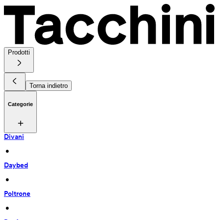
Prodotti
Torna indietro
Categorie
Divani
 • 
Daybed
 • 
Poltrone
 • 