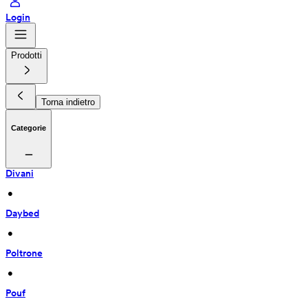
Login
Prodotti
Torna indietro
Categorie
Divani
 • 
Daybed
 • 
Poltrone
 • 
Pouf