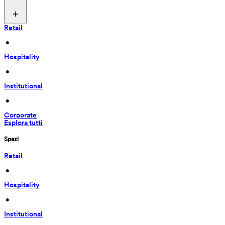
Retail
 • 
Hospitality
 • 
Institutional
 • 
Corporate
Esplora tutti
Spazi
Retail
 • 
Hospitality
 • 
Institutional