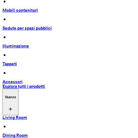
 • 
Mobili contenitori
 • 
Sedute per spazi pubblici
 • 
Illuminazione
 • 
Tappeti
 • 
Accessori
Esplora tutti i prodotti
Stanze
Living Room
 • 
Dining Room