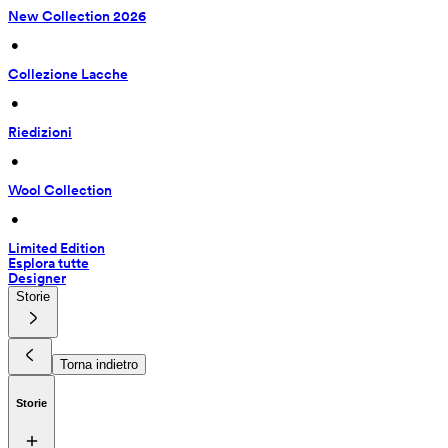
New Collection 2026
 • 
Collezione Lacche
 • 
Riedizioni
 • 
Wool Collection
 • 
Limited Edition
Esplora tutte
Designer
Storie
Torna indietro
Storie