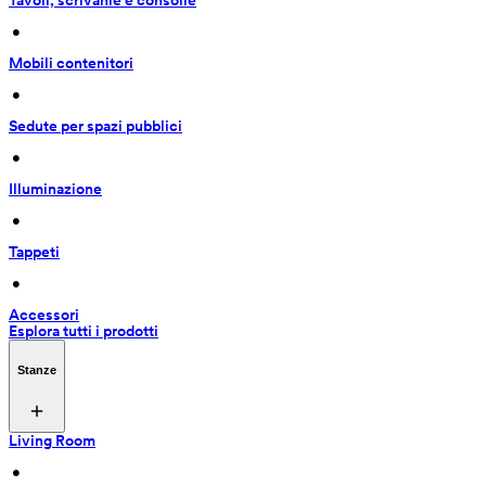
Tavoli, scrivanie e consolle
 • 
Mobili contenitori
 • 
Sedute per spazi pubblici
 • 
Illuminazione
 • 
Tappeti
 • 
Accessori
Esplora tutti i prodotti
Stanze
Living Room
 • 