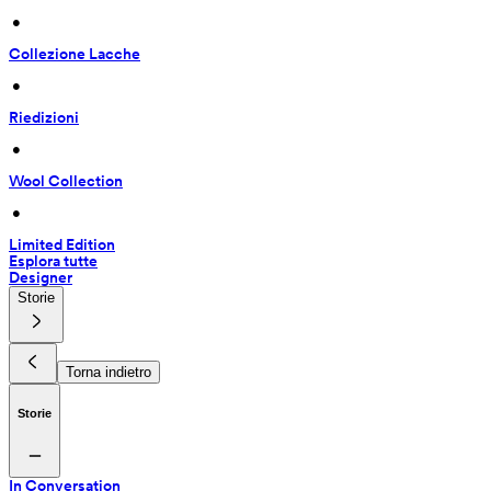
 • 
Collezione Lacche
 • 
Riedizioni
 • 
Wool Collection
 • 
Limited Edition
Esplora tutte
Designer
Storie
Torna indietro
Storie
In Conversation