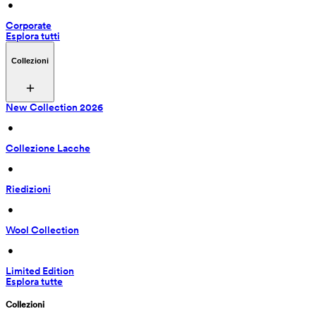
 • 
Corporate
Esplora tutti
Collezioni
New Collection 2026
 • 
Collezione Lacche
 • 
Riedizioni
 • 
Wool Collection
 • 
Limited Edition
Esplora tutte
Collezioni