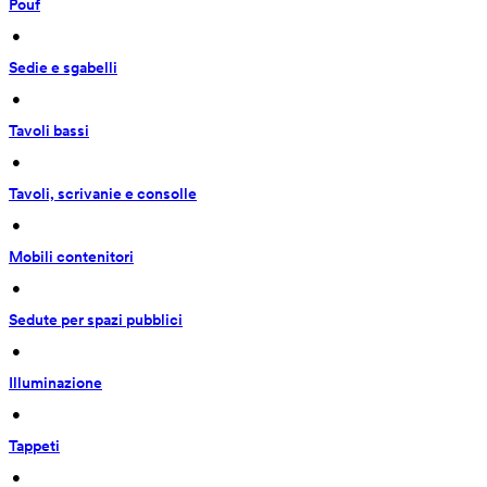
Pouf
 • 
Sedie e sgabelli
 • 
Tavoli bassi
 • 
Tavoli, scrivanie e consolle
 • 
Mobili contenitori
 • 
Sedute per spazi pubblici
 • 
Illuminazione
 • 
Tappeti
 • 