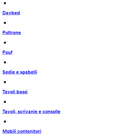
 • 
Daybed
 • 
Poltrone
 • 
Pouf
 • 
Sedie e sgabelli
 • 
Tavoli bassi
 • 
Tavoli, scrivanie e consolle
 • 
Mobili contenitori