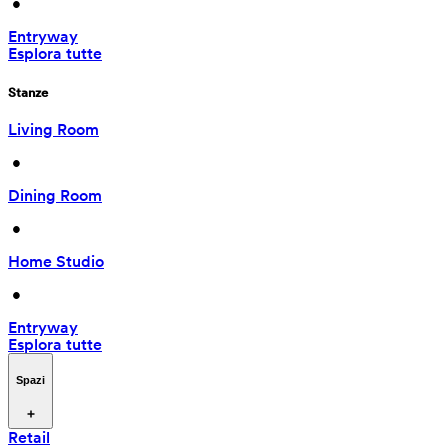
 • 
Entryway
Esplora tutte
Stanze
Living Room
 • 
Dining Room
 • 
Home Studio
 • 
Entryway
Esplora tutte
Spazi
Retail