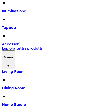
 • 
Illuminazione
 • 
Tappeti
 • 
Accessori
Esplora tutti i prodotti
Stanze
Living Room
 • 
Dining Room
 • 
Home Studio