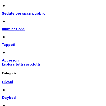
 • 
Sedute per spazi pubblici
 • 
Illuminazione
 • 
Tappeti
 • 
Accessori
Esplora tutti i prodotti
Categorie
Divani
 • 
Daybed
 • 