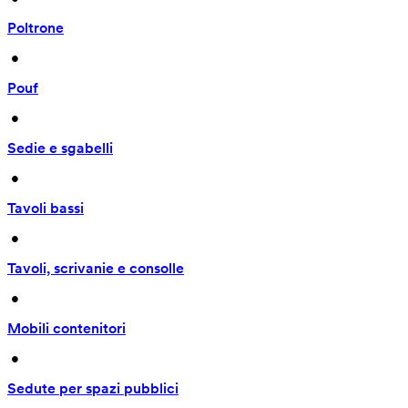
Poltrone
 • 
Pouf
 • 
Sedie e sgabelli
 • 
Tavoli bassi
 • 
Tavoli, scrivanie e consolle
 • 
Mobili contenitori
 • 
Sedute per spazi pubblici