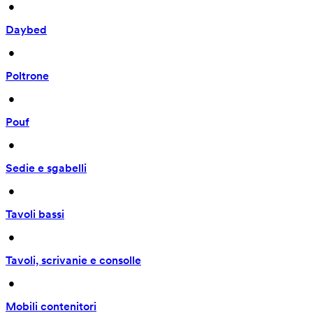
 • 
Daybed
 • 
Poltrone
 • 
Pouf
 • 
Sedie e sgabelli
 • 
Tavoli bassi
 • 
Tavoli, scrivanie e consolle
 • 
Mobili contenitori