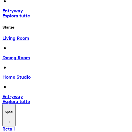
 • 
Entryway
Esplora tutte
Stanze
Living Room
 • 
Dining Room
 • 
Home Studio
 • 
Entryway
Esplora tutte
Spazi
Retail