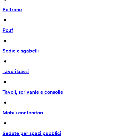
Poltrone
 • 
Pouf
 • 
Sedie e sgabelli
 • 
Tavoli bassi
 • 
Tavoli, scrivanie e consolle
 • 
Mobili contenitori
 • 
Sedute per spazi pubblici