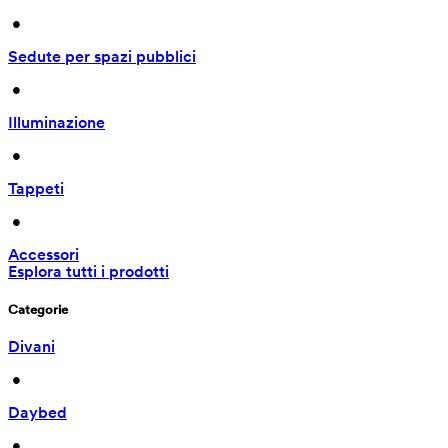
 • 
Sedute per spazi pubblici
 • 
Illuminazione
 • 
Tappeti
 • 
Accessori
Esplora tutti i prodotti
Categorie
Divani
 • 
Daybed
 • 