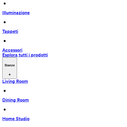
 • 
Illuminazione
 • 
Tappeti
 • 
Accessori
Esplora tutti i prodotti
Stanze
Living Room
 • 
Dining Room
 • 
Home Studio