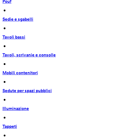
Pouf
 • 
Sedie e sgabelli
 • 
Tavoli bassi
 • 
Tavoli, scrivanie e consolle
 • 
Mobili contenitori
 • 
Sedute per spazi pubblici
 • 
Illuminazione
 • 
Tappeti
 • 