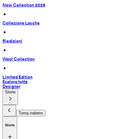
New Collection 2026
 • 
Collezione Lacche
 • 
Riedizioni
 • 
Wool Collection
 • 
Limited Edition
Esplora tutte
Designer
Storie
Torna indietro
Storie