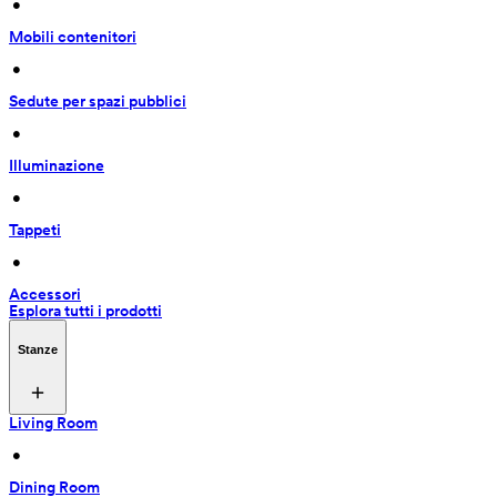
 • 
Mobili contenitori
 • 
Sedute per spazi pubblici
 • 
Illuminazione
 • 
Tappeti
 • 
Accessori
Esplora tutti i prodotti
Stanze
Living Room
 • 
Dining Room