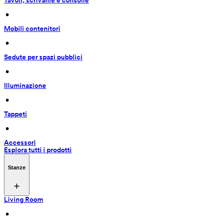
Tavoli, scrivanie e consolle
 • 
Mobili contenitori
 • 
Sedute per spazi pubblici
 • 
Illuminazione
 • 
Tappeti
 • 
Accessori
Esplora tutti i prodotti
Stanze
Living Room
 • 