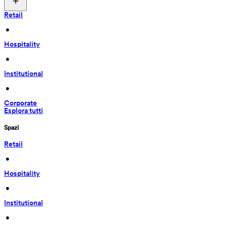
Retail
 • 
Hospitality
 • 
Institutional
 • 
Corporate
Esplora tutti
Spazi
Retail
 • 
Hospitality
 • 
Institutional
 • 