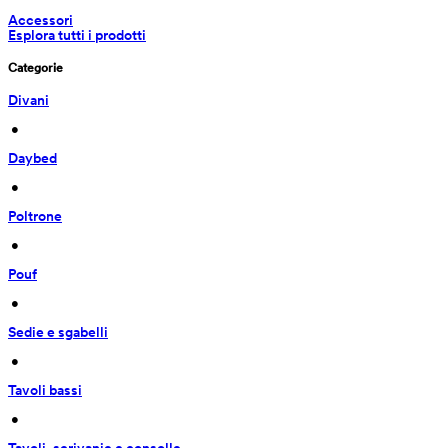
Accessori
Esplora tutti i prodotti
Categorie
Divani
 • 
Daybed
 • 
Poltrone
 • 
Pouf
 • 
Sedie e sgabelli
 • 
Tavoli bassi
 • 