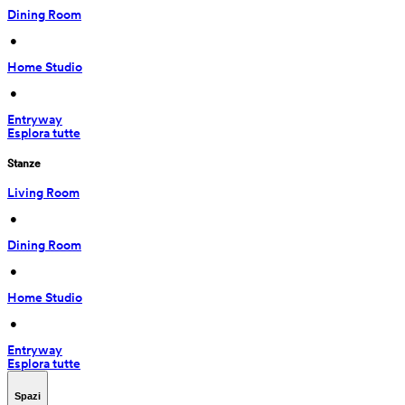
Dining Room
 • 
Home Studio
 • 
Entryway
Esplora tutte
Stanze
Living Room
 • 
Dining Room
 • 
Home Studio
 • 
Entryway
Esplora tutte
Spazi