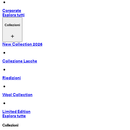
 • 
Corporate
Esplora tutti
Collezioni
New Collection 2026
 • 
Collezione Lacche
 • 
Riedizioni
 • 
Wool Collection
 • 
Limited Edition
Esplora tutte
Collezioni