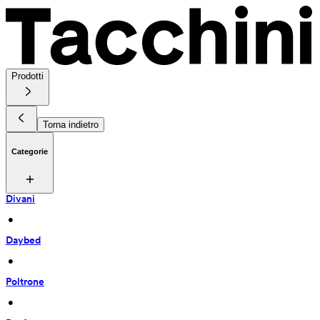
Prodotti
Torna indietro
Categorie
Divani
 • 
Daybed
 • 
Poltrone
 • 