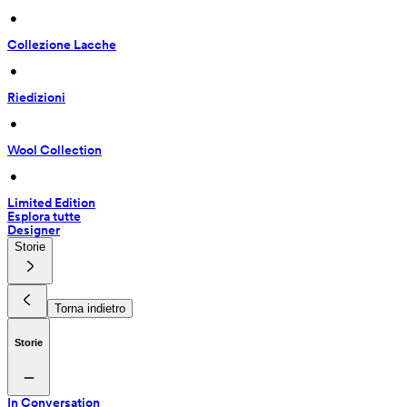
 • 
Collezione Lacche
 • 
Riedizioni
 • 
Wool Collection
 • 
Limited Edition
Esplora tutte
Designer
Storie
Torna indietro
Storie
In Conversation