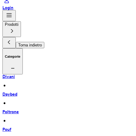
Login
Prodotti
Torna indietro
Categorie
Divani
 • 
Daybed
 • 
Poltrone
 • 
Pouf