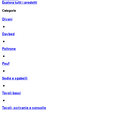
Esplora tutti i prodotti
Categorie
Divani
 • 
Daybed
 • 
Poltrone
 • 
Pouf
 • 
Sedie e sgabelli
 • 
Tavoli bassi
 • 
Tavoli, scrivanie e consolle