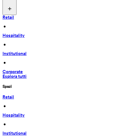
Retail
 • 
Hospitality
 • 
Institutional
 • 
Corporate
Esplora tutti
Spazi
Retail
 • 
Hospitality
 • 
Institutional