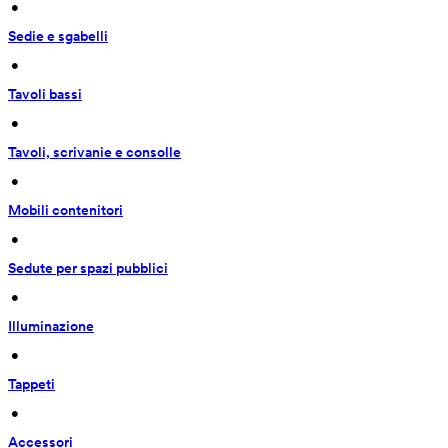
 • 
Sedie e sgabelli
 • 
Tavoli bassi
 • 
Tavoli, scrivanie e consolle
 • 
Mobili contenitori
 • 
Sedute per spazi pubblici
 • 
Illuminazione
 • 
Tappeti
 • 
Accessori