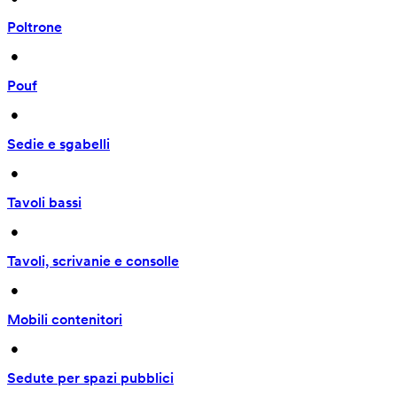
Poltrone
 • 
Pouf
 • 
Sedie e sgabelli
 • 
Tavoli bassi
 • 
Tavoli, scrivanie e consolle
 • 
Mobili contenitori
 • 
Sedute per spazi pubblici