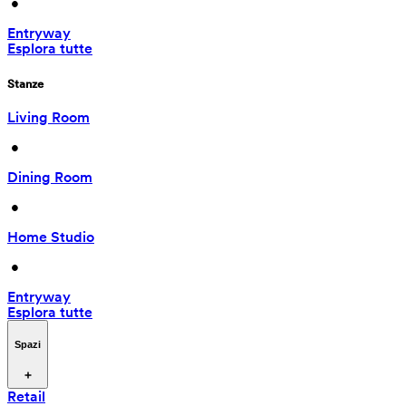
 • 
Entryway
Esplora tutte
Stanze
Living Room
 • 
Dining Room
 • 
Home Studio
 • 
Entryway
Esplora tutte
Spazi
Retail