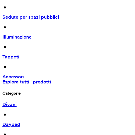
 • 
Sedute per spazi pubblici
 • 
Illuminazione
 • 
Tappeti
 • 
Accessori
Esplora tutti i prodotti
Categorie
Divani
 • 
Daybed
 • 