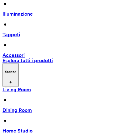
 • 
Illuminazione
 • 
Tappeti
 • 
Accessori
Esplora tutti i prodotti
Stanze
Living Room
 • 
Dining Room
 • 
Home Studio