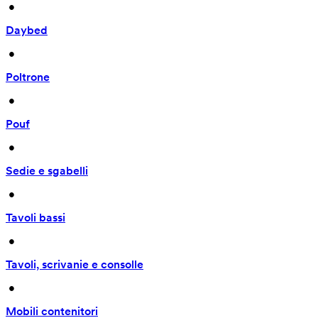
 • 
Daybed
 • 
Poltrone
 • 
Pouf
 • 
Sedie e sgabelli
 • 
Tavoli bassi
 • 
Tavoli, scrivanie e consolle
 • 
Mobili contenitori